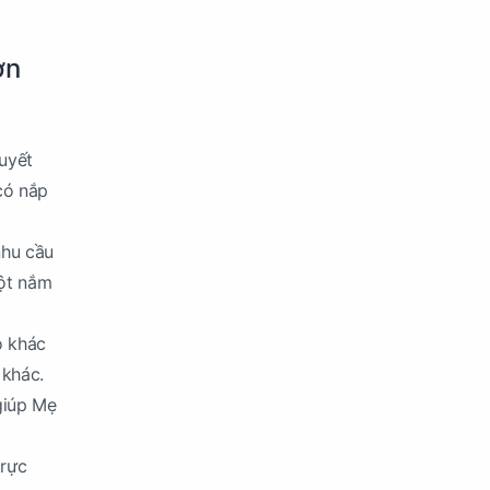
ơn
uyết
có nắp
nhu cầu
một nắm
o khác
 khác.
giúp Mẹ
trực