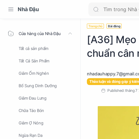
Nhà Đậu
Trang chủ
Bài đăng
Cửa hàng của Nhà Đậu
[A36] Mẹo ă
Tất cả sản phẩm
chuẩn cân
Tất Cả Sản Phẩm
Giảm Ốm Nghén
Thảo luận và đóng góp ý kiến
Bổ Sung Dinh Dưỡng
Giảm Đau Lưng
Chữa Táo Bón
Giảm Ợ Nóng
Ngừa Rạn Da