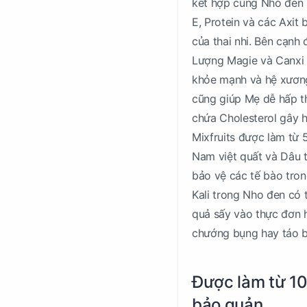
kết hợp cùng Nho đen 
E, Protein và các Axit b
của thai nhi. Bên cạnh
Lượng Magie và Canxi 
khỏe mạnh và hệ xương
cũng giúp Mẹ dễ hấp th
chứa Cholesterol gây h
Mixfruits được làm từ 
Nam việt quất và Dâu 
bảo vệ các tế bào tron
Kali trong Nho đen có 
quả sấy vào thực đơn h
chướng bụng hay táo b
Được làm từ 10
bảo quản