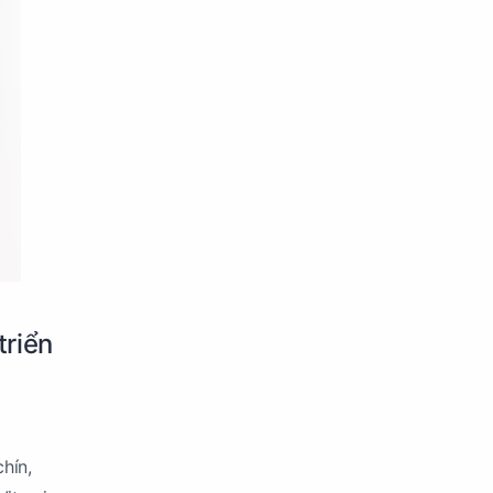
triển
hín,