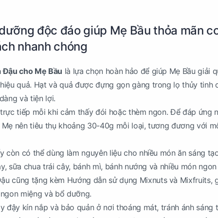
 dưỡng độc đáo giúp Mẹ Bầu thỏa mãn c
ách nhanh chóng
à Đậu cho Mẹ Bầu
là lựa chọn hoàn hảo để giúp Mẹ Bầu giải q
hiệu quả. Hạt và quả được đựng gọn gàng trong lọ thủy tinh 
àng và tiện lợi.
trực tiếp mỗi khi cảm thấy đói hoặc thèm ngon. Để đáp ứng 
 Mẹ nên tiêu thụ khoảng 30-40g mỗi loại, tương đương với 
ấy còn có thể dùng làm nguyên liệu cho nhiều món ăn sáng tạ
cây, sữa chua trái cây, bánh mì, bánh nướng và nhiều món ngon
u cũng tặng kèm Hướng dẫn sử dụng Mixnuts và Mixfruits, 
 ngon miệng và bổ dưỡng.
y đậy kín nắp và bảo quản ở nơi thoáng mát, tránh ánh sáng 