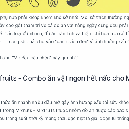
 phụ nữa phải kiêng khem khổ sở nhất. Mọi sở thích thường n
ày cao gót thậm trí về cả đồ ăn vặt hàng ngày cũng đều phải
ế. Các loại đồ nhanh, đồ ăn hàn tính và thậm chí hoa hoa có t
a, … cũng sẽ phải cho vào “danh sách đen” vì ảnh hưởng xấu
những “Mẹ Bầu háu chén” bây giờ nhỉ?
fruits - Combo ăn vặt ngon hết nấc cho
 thức ăn nhanh nhiều dầu mỡ gây ảnh hưởng xấu tới sức khỏ
ạt trong Mixnuts - Mixfruits thuộc nhóm đồ ăn được các bác sĩ
 trong suốt thời kỳ mang thai, đặc biệt là giai đoạn từ tháng