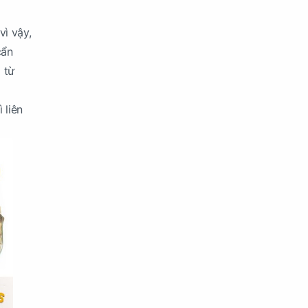
vì vậy,
cẩn
 từ
 liên