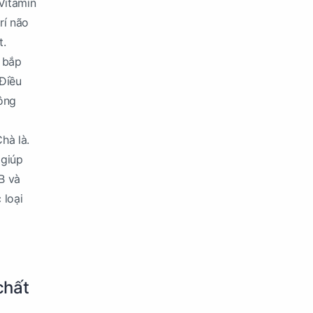
Vitamin
rí não
t.
 bắp
Điều
hông
hà là.
 giúp
B và
 loại
chất