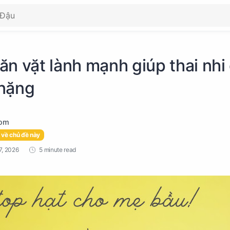
n vặt lành mạnh giúp thai nhi
 nặng
 về chủ đề này
5 minute read