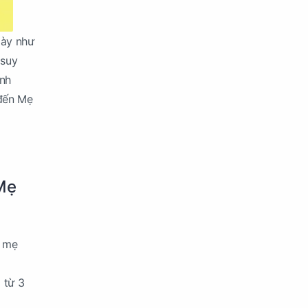
gày như
 suy
ính
 đến Mẹ
 Mẹ
e mẹ
 từ 3