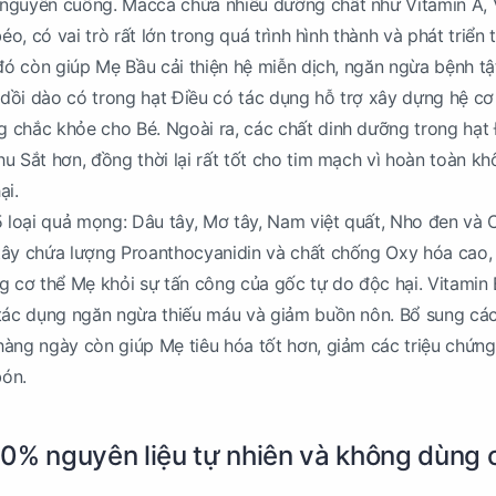
nguyên cuống. Macca chứa nhiều dưỡng chất như Vitamin A, 
éo, có vai trò rất lớn trong quá trình hình thành và phát triển t
 đó còn giúp Mẹ Bầu cải thiện hệ miễn dịch, ngăn ngừa bệnh tậ
dồi dào có trong hạt Điều có tác dụng hỗ trợ xây dựng hệ cơ
 chắc khỏe cho Bé. Ngoài ra, các chất dinh dưỡng trong hạt 
u Sắt hơn, đồng thời lại rất tốt cho tim mạch vì hoàn toàn k
ại.
5 loại quả mọng: Dâu tây, Mơ tây, Nam việt quất, Nho đen và C
tây chứa lượng Proanthocyanidin và chất chống Oxy hóa cao,
g cơ thể Mẹ khỏi sự tấn công của gốc tự do độc hại. Vitamin 
tác dụng ngăn ngừa thiếu máu và giảm buồn nôn. Bổ sung các
àng ngày còn giúp Mẹ tiêu hóa tốt hơn, giảm các triệu chứng
ón.
0% nguyên liệu tự nhiên và không dùng 